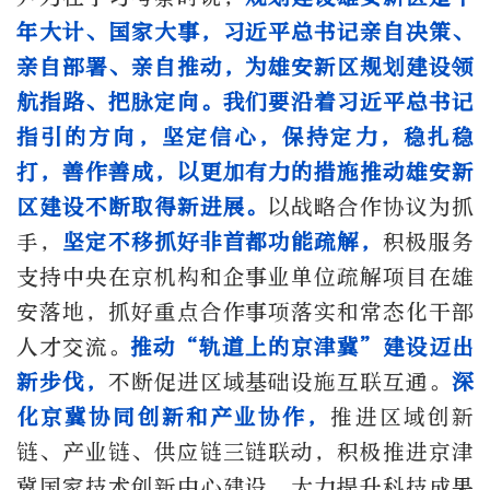
年大计、国家大事，习近平总书记亲自决策、
亲自部署、亲自推动，为雄安新区规划建设领
航指路、把脉定向。我们要沿着习近平总书记
指引的方向，坚定信心，保持定力，稳扎稳
打，善作善成，以更加有力的措施推动雄安新
区建设不断取得新进展。
以战略合作协议为抓
手，
坚定不移抓好非首都功能疏解，
积极服务
支持中央在京机构和企事业单位疏解项目在雄
安落地，抓好重点合作事项落实和常态化干部
人才交流。
推动“轨道上的京津冀”建设迈出
新步伐，
不断促进区域基础设施互联互通。
深
化京冀协同创新和产业协作，
推进区域创新
链、产业链、供应链三链联动，积极推进京津
冀国家技术创新中心建设，大力提升科技成果