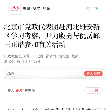
北京市党政代表团赴河北雄安新
区学习考察，尹力殷勇与倪岳峰
王正谱参加有关活动
识政微信公众号
| 记者 祁梦竹 范俊生 戴冰
2024-05-12 07:29
热点
进入频道
进入
识政
看更多
+ 订阅