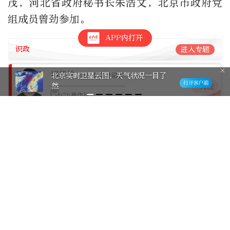
茂，河北省政府秘书长朱浩文，北京市政府党
组成员曾劲参加。
APP内打开
识政
进入专题
祁梦竹
北京实时卫星云图，天气状况一目了
北京日报社记者
然
+关注
976篇作品
编辑：曾佳佳
11