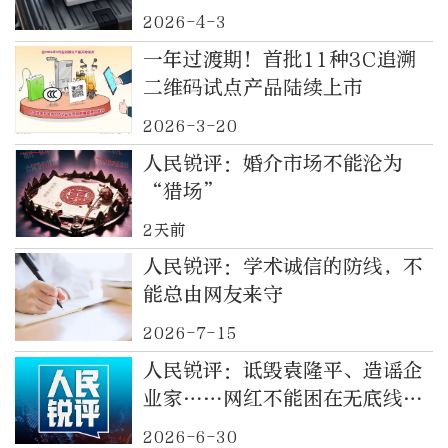
2026-4-3
一年过渡期！首批11种3C追溯
二维码试点产品陆续上市
2026-3-20
人民锐评：婚介市场不能沦为
“猎场”
2天前
人民锐评：学术诚信的防线，不
能总由网友来守
2026-7-15
人民锐评：诋毁袁隆平、造谣企
业家……网红不能困在无底线逐
利里
2026-6-30