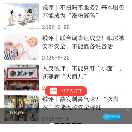
锐评丨不扫码不服务？基本服务
不能成为“涨粉筹码”
2026-6-29
锐评丨联合调查组成立！纸尿裤
安不安全，不能靠各说各话
2026-6-22
人民锐评：不能只盯“小面”，
还要顾“大面儿”
2026-6-17
APP内打开
锐评丨散发刺鼻气味？“次抛
衣”不能抛掉安全标准
政风微论
2026-6-16
锐评丨“遇见小面”道歉！商标