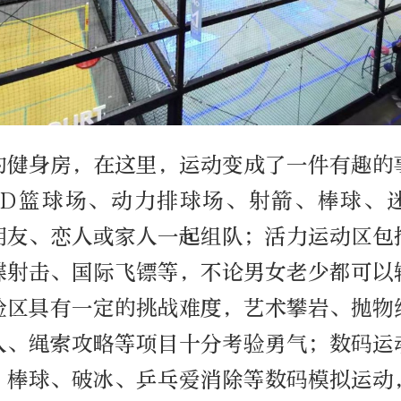
的健身房，在这里，运动变成了一件有趣的
ED篮球场、动力排球场、射箭、棒球、
朋友、恋人或家人一起组队；活力运动区包
碟射击、国际飞镖等，不论男女老少都可以
险区具有一定的挑战难度，艺术攀岩、抛物
人、绳索攻略等项目十分考验勇气；数码运
、棒球、破冰、乒乓爱消除等数码模拟运动