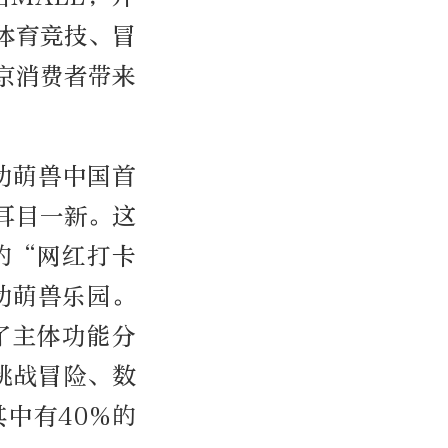
体育竞技、冒
京消费者带来
动萌兽中国首
人耳目一新。这
的“网红打卡
动萌兽乐园。
了主体功能分
挑战冒险、数
中有40%的