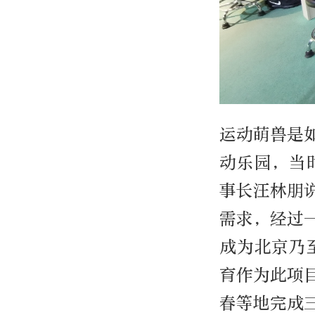
运动萌兽是
动乐园，当
事长汪林朋
需求，经过
成为北京乃
育作为此项
春等地完成