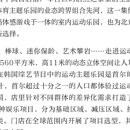
体育主题乐园的业态跨界组合先河，这一集
码体感游戏于一体的室内运动乐园，也为北
新选择。
场、棒球、迷你保龄、艺术攀岩……走进运
560平方米，高11米的动态立体空间让
在韩国综艺节目中的运动主题乐园是首尔
计，首尔超过十分之一的人口都体验过运
国，店里针对不同群体的差异化需求打造
8种娱乐项目，分为基础区域、减压区域、
类。门店在全球范围内开展了项目选型，其