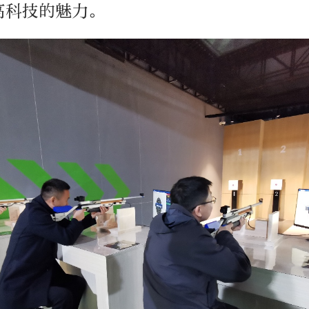
高科技的魅力。