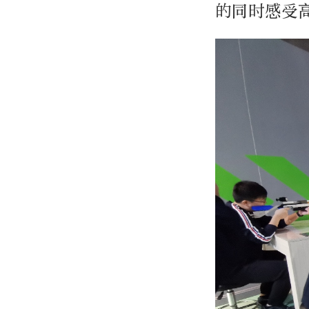
的同时感受