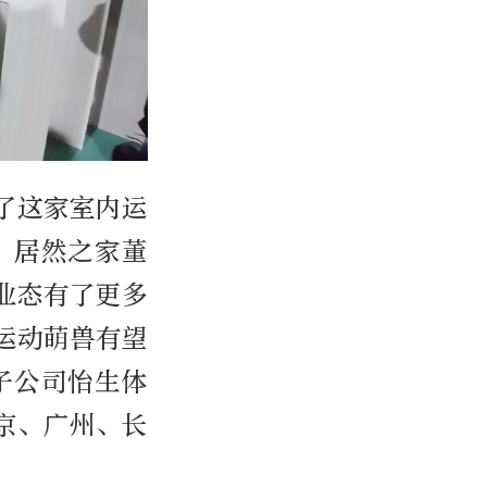
了这家室内运
”居然之家董
业态有了更多
运动萌兽有望
子公司怡生体
京、广州、长