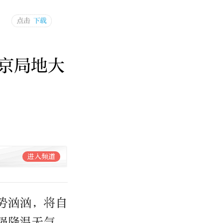
京局地大
进入频道
势汹汹，将自
强降温天气。