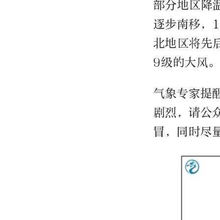
部分地区降温
逐步南移，
北地区将先
9级的大风。
气象专家提
剧烈，请公
冒，同时尽