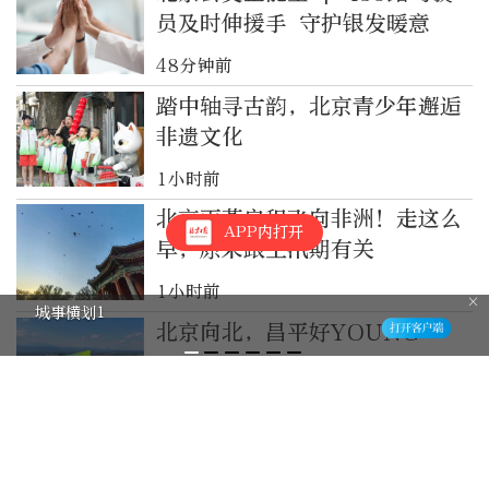
员及时伸援手 守护银发暖意
48分钟前
踏中轴寻古韵，北京青少年邂逅
非遗文化
1小时前
北京雨燕启程飞向非洲！走这么
APP内打开
早，原来跟主汛期有关
1小时前
城事横划1
北京向北，昌平好YOUNG
1小时前