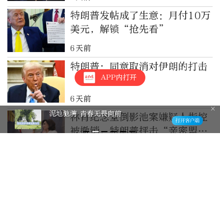
特朗普发帖成了生意：月付10万
美元，解锁“抢先看”
6天前
特朗普：同意取消对伊朗的打击
APP内打开
6天前
泥地驰骋 青春无畏向前
林肯纪念堂倒影池案嫌疑人指控
被撤销，特朗普抨击“亲密盟
友”：不知道她咋想的
6天前