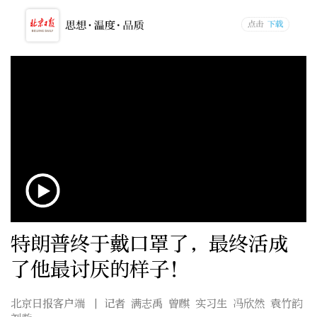
特朗普终于戴口罩了，最终活成
了他最讨厌的样子！
北京日报客户端
| 记者 满志禹 曾麒 实习生 冯欣然 袁竹韵