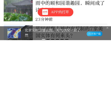
雨中的颐和园谐趣园，瞬间成了
诗意江南
APP内打开
23分钟前
蓝厅观察丨被中方反制的7家美
棋缘！晒出我的“晚报杯” 有奖征集
国实体有何来头？
活动邀您参与
30分钟前
“2026中国小篮球系列活动”
全国总决赛火热进行中！一起定
格精彩~
1小时前
BGM一响，谁的DNA动了？
1小时前
墨缘杯｜刘芙伶 11岁 节录魏野