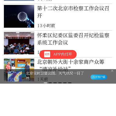
第十二次北京市检察工作会议召
开
13小时前
怀柔区纪委区监委召开纪检监察
系统工作会议
13小时前
APP内打开
北京朝外大街十余家商户众筹
“清凉补给站”
北京实时卫星云图，天气状况一目了
然
1天前
习言道｜防汛工作，习近平为何
强调“宁可十防九空”？
1天前
宁夏：发现这十类黑恶势力性质