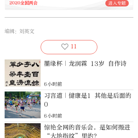
2020全国两会
进入专题
编辑：刘英文
11
墨缘杯｜龙润霖 13岁 自作诗
6小时前
习言道｜健康是1 其他是后面的
0
6小时前
惊艳全网的音乐会，是如何搬进
“大地指纹”里的？