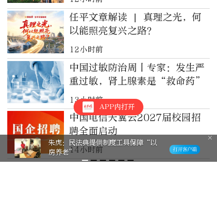
任平文章解读 | 真理之光，何
以能照亮复兴之路？
12小时前
中国过敏防治周丨专家：发生严
重过敏，肾上腺素是“救命药”
13小时前
APP内打开
中国电信天翼云2027届校园招
聘全面启动
朱虎：民法典提供制度工具保障“以
14小时前
房养老”