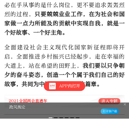
必在乎从事的是什么岗位，更不要追求轰轰烈
烈的过程，
只要兢兢业业工作，在为社会和国
家做一点力所能及的贡献中实现自我，就是一
个好故事、一个好主角。
全面建设社会主义现代化国家新征程即将开
启，全面推进乡村振兴已经起步，走在幸福的
大道上，站在希望的田野上，
我们要以只争朝
夕的奋斗姿态，创造一个个属于我们自己的好
故事，共同为中国故事续写新的篇章。
APP内打开
2021全国两会直通车
进入专题
政风微论
编辑：贾亮