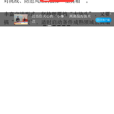
对挑战、防范风险的法律“工具箱”。
丰富立法形式，坚持既要搞“大块头”，又要
这些你关心的“小事” 两高报告很关
注
搞“小快灵”，适时启动条件成熟领域法典编
纂工作，针对实际需要以“小切口”形式推进
立法。
三、切实加强监督工作，确保国家机关依法履
行职责。根据监督工作计划，预安排了29个监
督项目。切实承担好推进人大预算审查监督重
点拓展改革、监督国有资产管理情况两项职
责，听取审议计划执行等7个工作报告，修改关
于加强中央预算审查监督的决定、关于加强经
济工作监督的决定。坚持围绕中心、服务大
局，做好专项工作监督，听取审议关于加快构