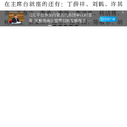
在主席台就座的还有：丁薛祥、刘鹤、许其
亮、孙春兰、李希、李强、李鸿忠、杨洁篪、
习近平在参加内蒙古代表团审议时强
调 完整准确全面贯彻新发展理念 铸
杨晓渡、张又侠、陈希、陈全国、陈敏尔、胡
牢中华民族共同体意识
春华、郭声琨、黄坤明、蔡奇、尤权、魏凤
和、王勇、王毅、肖捷、赵克志、周强、张
军、张庆黎、刘奇葆、帕巴拉·格列朗杰、董
建华、万钢、何厚铧、卢展工、马飚、陈晓
光、梁振英、夏宝龙、杨传堂、李斌、巴特
尔、汪永清、何立峰、苏辉、郑建邦、辜胜
阻、刘新成、何维、邵鸿、高云龙，以及中央
军委委员李作成、苗华、张升民等。
中央和国家机关有关部门、解放军有关单位、
各人民团体有关负责人列席或旁听了大会。