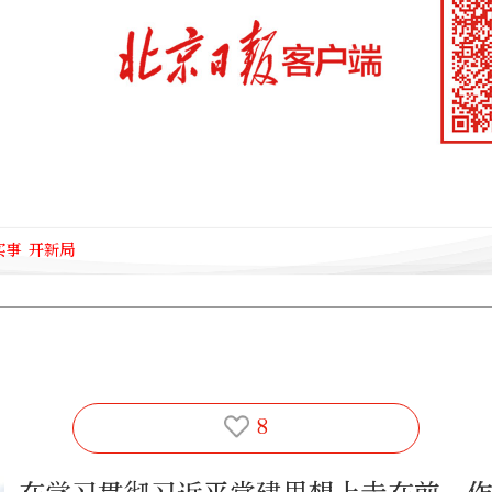
实事 开新局
8