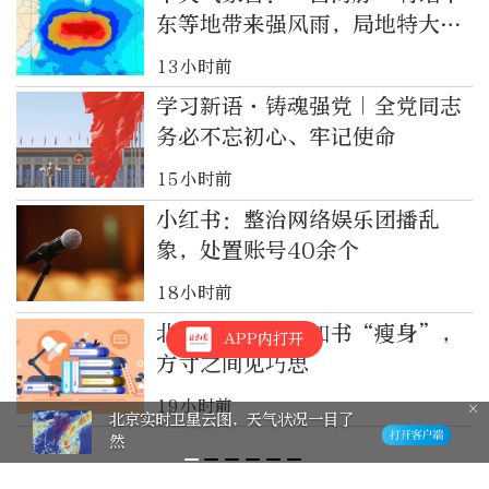
东等地带来强风雨，局地特大暴
雨
13小时前
学习新语·铸魂强党｜全党同志
务必不忘初心、牢记使命
15小时前
小红书：整治网络娱乐团播乱
象，处置账号40余个
18小时前
北京高校录取通知书“瘦身”，
APP内打开
方寸之间见巧思
19小时前
北京实时卫星云图，天气状况一目了
然