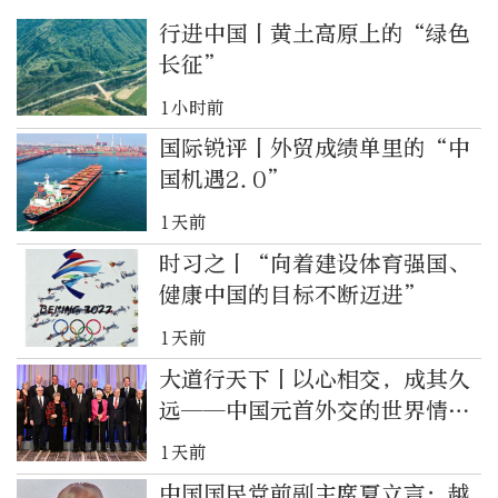
行进中国丨黄土高原上的“绿色
长征”
1小时前
国际锐评丨外贸成绩单里的“中
国机遇2.0”
1天前
时习之丨“向着建设体育强国、
健康中国的目标不断迈进”
1天前
大道行天下丨以心相交，成其久
远——中国元首外交的世界情怀
与大国气派
1天前
中国国民党前副主席夏立言：越