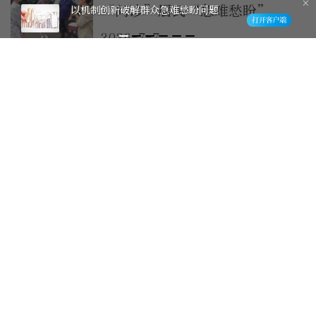
“问诊”居民“急难愁盼”
以机制创新破解群众急难愁盼问题
2026-7-7
接诉即办丨㊾科技赋能 “智慧
噪音监测系统”助力什刹海噪音
治理
2026-6-29
我为群众办实事| 从“接诉即
办”到“未诉先办”，变的不仅
是垃圾桶的位置
2026-6-24
智网实格｜接诉即办解民忧 精
细服务暖民心
2026-6-23
医保断缴异地难结算，12345接
诉即办跨省联动解民忧