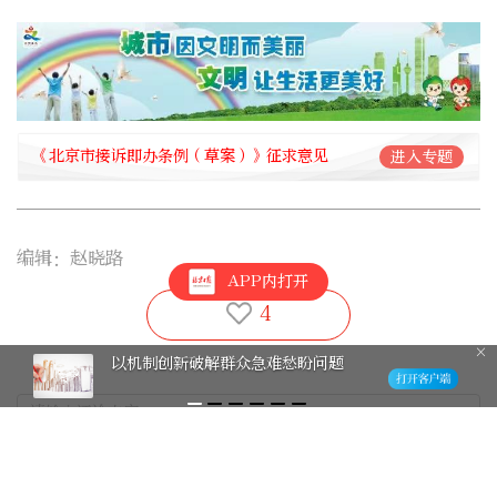
《北京市接诉即办条例（草案）》征求意见
进入专题
编辑：赵晓路
APP内打开
4
以机制创新破解群众急难愁盼问题