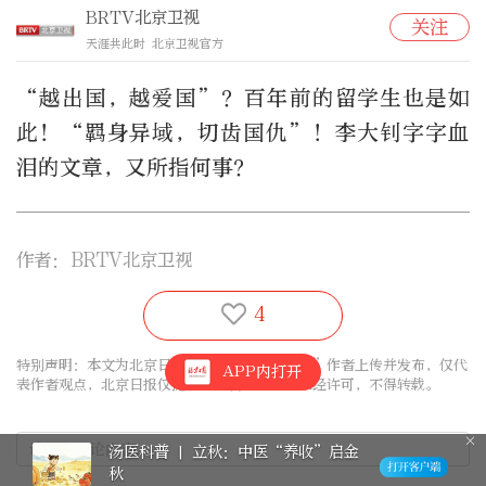
BRTV北京卫视
关注
天涯共此时 北京卫视官方
“越出国，越爱国”？百年前的留学生也是如
此！“羁身异域，切齿国仇”！李大钊字字血
泪的文章，又所指何事？
作者：
BRTV北京卫视
4
特别声明：本文为北京日报新媒体平台“北京号”作者上传并发布，仅代
APP内打开
表作者观点，北京日报仅提供信息发布平台。未经许可，不得转载。
汤医科普 | 立秋：中医“养收”启金
秋