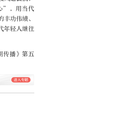
心”，用当代
的丰功伟绩、
代年轻人继往
期传播》第五
进入专题