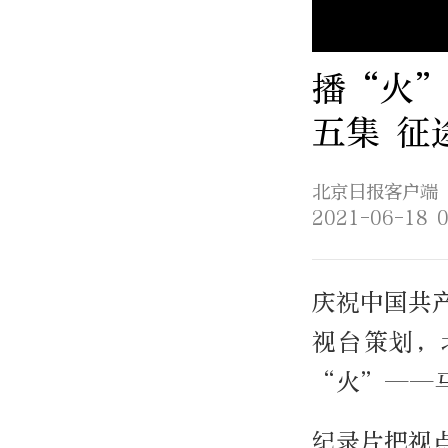
播“火
五集 征
北京日报客户端
2021-06-18 0
庆祝中国共
视台策划，
“火”——
纪录片把视