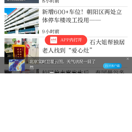
8小时前
新增600+车位！朝阳区两处立
体停车楼竣工投用——
9小时前
APP内打开
“这事我管了！”石大姐帮独居
老人找到“爱心灶”
北京实时卫星云图，天气状况一目了
10小时前
然
校园枪击案发生后，泰国曼谷多
校加强安保措施
10小时前
延庆四海旅游升级！3条线路4家
新店玩法超多——
11小时前