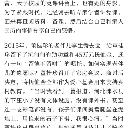
营、大学校园的党课讲台上，也有她的身影。
为了紧跟时代，她经常去听专家学者讲党课，
回来再查阅资料、备课，然后结合自己和家人
亲历的事情分享自己的感悟。
2015年，董桂珍的老伴儿李生秀去世，给董桂
珍留下了沉甸甸的勋功章和45万元抚恤金，还
有一句“留德不留财”的嘱托。如何实现老伴
儿的遗愿呢？董桂珍召开了家庭会议，商讨后
决定，将抚恤金全部作为爱心基金用来支持乡
村教育。“当时我看到一篇报道，河北涞水县
的下庄小学没有文体设施，没有课外书，甚至
连一支彩笔都没有，孩子们课间就盘腿坐在泥
地上，用捡来的石子下棋，我很心痛。”当时
董桂珍已罹患癌症，但她还是坚持让儿子陪着