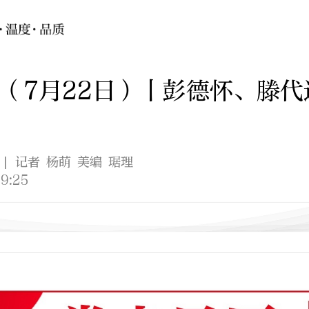
（7月22日）丨彭德怀、滕代
| 记者 杨萌 美编 琚理
9:25