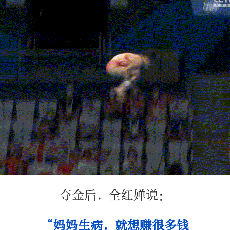
夺金后，全红婵说：
“妈妈生病，就想赚很多钱