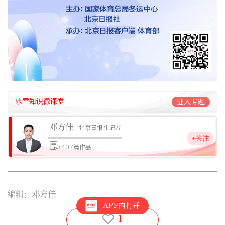
冰雪知识微课堂
进入专题
邓方佳
北京日报社记者
+关注
3407篇作品
编辑：邓方佳
APP内打开
1