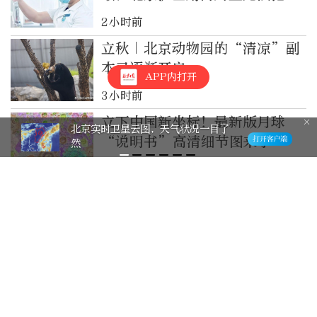
一条命
2小时前
立秋｜北京动物园的“清凉”副
本已逐渐开启
APP内打开
3小时前
立下中国新坐标！最新版月球
北京实时卫星云图，天气状况一目了
“说明书”高清细节图来了
然
6小时前
市政府召开常务会议，研究“十
五五”时期北京推进国际科技创
新中心建设等事项
14小时前