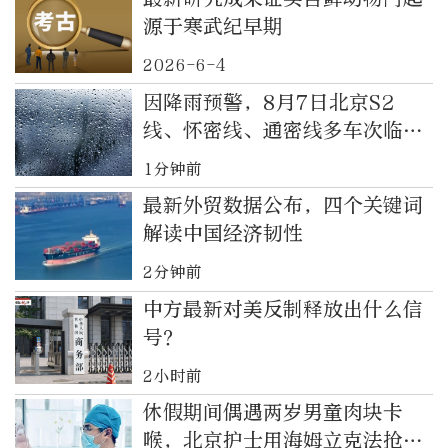
源于寒武纪早期
2026-6-4
‍因降雨预警，8月7日北京S2
线、怀密线、通密线多车次临时
停运
1分钟前
最新外贸数据公布，四个关键词
解读中国经济韧性
2分钟前
中方最新对美反制释放出什么信
号？
2小时前
休假期间偶遇两岁男童肉块卡
喉，北京护士用海姆立克法抢回