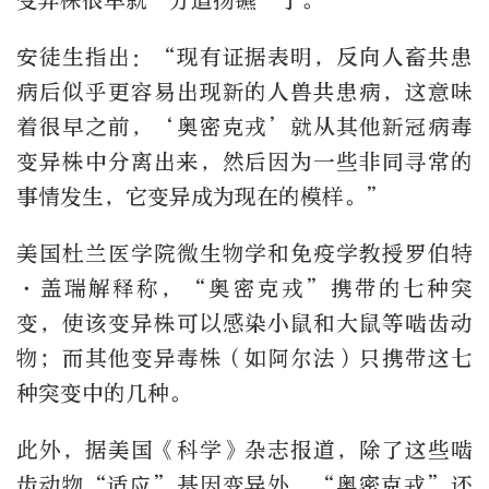
变异株很早就“分道扬镳”了。
安徒生指出：“现有证据表明，反向人畜共患
病后似乎更容易出现新的人兽共患病，这意味
着很早之前，‘奥密克戎’就从其他新冠病毒
变异株中分离出来，然后因为一些非同寻常的
事情发生，它变异成为现在的模样。”
美国杜兰医学院微生物学和免疫学教授罗伯特
·盖瑞解释称，“奥密克戎”携带的七种突
变，使该变异株可以感染小鼠和大鼠等啮齿动
物；而其他变异毒株（如阿尔法）只携带这七
种突变中的几种。
此外，据美国《科学》杂志报道，除了这些啮
齿动物“适应”基因变异外，“奥密克戎”还