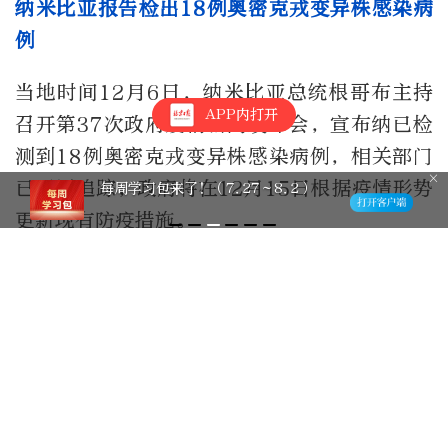
纳米比亚报告检出18例奥密克戎变异株感染病
例
当地时间12月6日，纳米比亚总统根哥布主持
APP内打开
召开第37次政府疫情新闻发布会，宣布纳已检
测到18例奥密克戎变异株感染病例，相关部门
已开展追踪，政府将在12月15日根据疫情形势
每周学习包来了！（7.27～8.2）
更新现有防疫措施。
斐济发现两名奥密克戎变异毒株感染者
据当地媒体报道，当地时间12月7日，太平洋
岛国斐济的卫生部门宣布，基因测序显示两名
来自尼日利亚的入境者感染了奥密克戎变异毒
株。