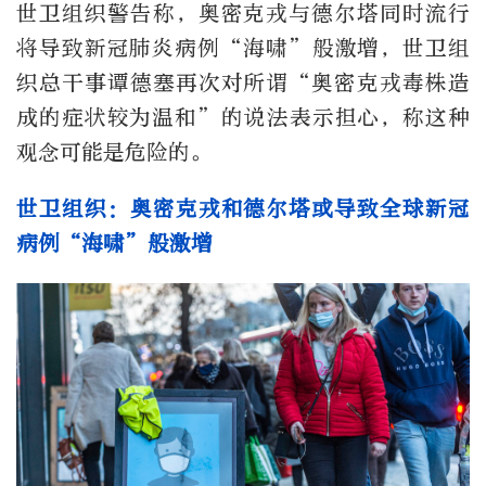
世卫组织警告称，奥密克戎与德尔塔同时流行
将导致新冠肺炎病例“海啸”般激增，世卫组
织总干事谭德塞再次对所谓“奥密克戎毒株造
成的症状较为温和”的说法表示担心，称这种
观念可能是危险的。
世卫组织：奥密克戎和德尔塔或导致全球新冠
病例“海啸”般激增