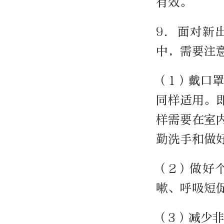
有效。
9. 面对
中，需要注
（1）戴口
同样适用。
样需要在室
勤洗手和做
（2）做好
嗽、呼吸短
（3）减少