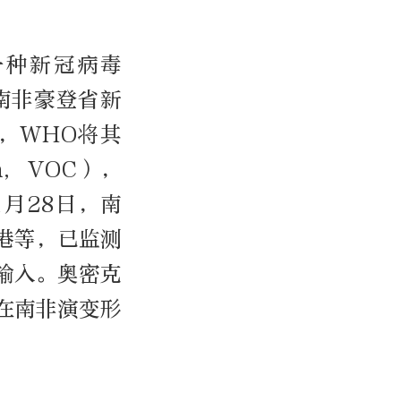
一种新冠病毒
为南非豪登省新
，WHO将其
n, VOC），
1月28日，南
港等，已监测
输入。奥密克
在南非演变形