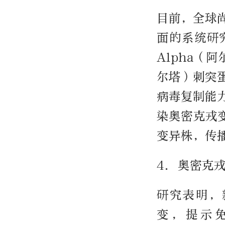
目前，全球
面的系统研
Alpha（
尔塔）刺突
病毒复制能
染奥密克戎变
变异株，传
4. 奥密克
研究表明，新
变，提示