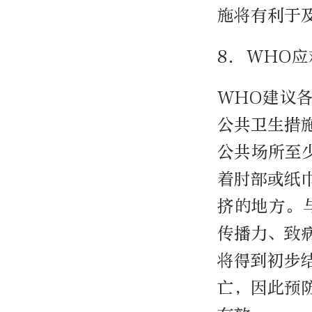
施将有利于
8. WHO
WHO建议
公共卫生措
公共场所至
着肘部或纸
挤的地方。
传播力、致
将得到初步
亡，因此预