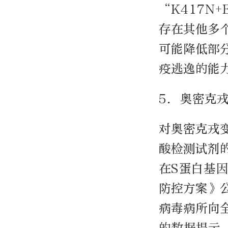
“K417N
存在其他多
可能降低部
疫逃逸的能
5. 奥密
对奥密克戎
酸检测试剂
在S蛋白基
防控方案》
病毒病所向全