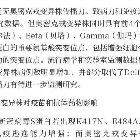
尚无奥密克戎变异株传播力、致病力和免疫
究数据。但奥密克戎变异株同时具有前4个
阿尔法）、Beta（贝塔）、Gamma（伽玛）和
蛋白的重要氨基酸突变位点，包括增强细胞
力的突变位点。流行病学和实验室监测数据
异株病例数明显增加，并部分取代了Del
播力有待进一步监测研究。
戎变异株对疫苗和抗体药物影响
冠病毒S蛋白若出现K417N、E484A
免疫逃逸能力增强；而奥密克戎变异