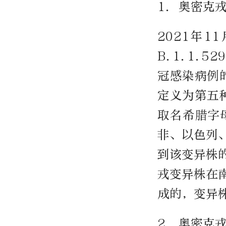
1. 奥密克
2021年
B.1.1.
冠感染病例
定义为第五种“
取名希腊字母
非、以色列
到该变异株
戎变异株在
成的，变异
2. 奥密克