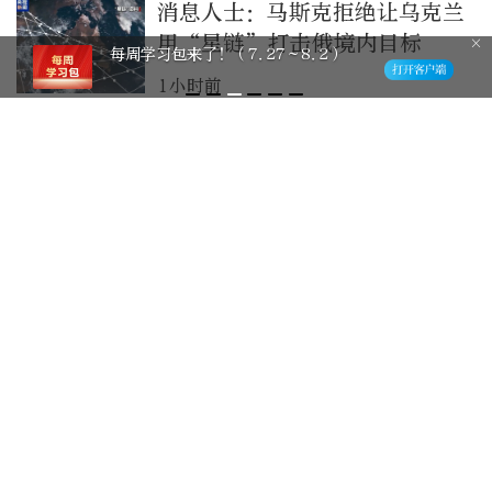
消息人士：马斯克拒绝让乌克兰
用“星链”打击俄境内目标
每周学习包来了！（7.27～8.2）
1小时前
美国阿拉斯加州发生5.2级地
震，震源深度10千米
1小时前
深圳海关查获进境旅客利用充电
宝藏匿冰毒，净重4.72克
1小时前
“兰州拉面”从未被注册为商
标，换牌“青海拉面”并非被迫
改名换姓
2小时前
特朗普说很多人称他最伟大总统