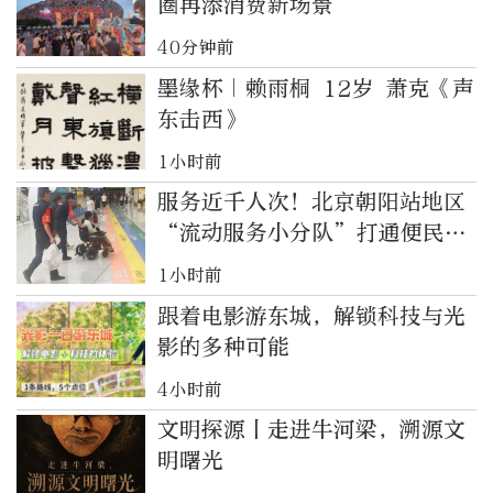
圈再添消费新场景
40分钟前
墨缘杯｜赖雨桐 12岁 萧克《声
东击西》
1小时前
服务近千人次！北京朝阳站地区
“流动服务小分队”打通便民服
务“最后一米”
1小时前
跟着电影游东城，解锁科技与光
影的多种可能
4小时前
文明探源丨走进牛河梁，溯源文
明曙光