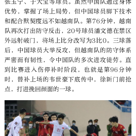
张玉宁、于大宝等球员。虽然中国队通过身体
优势，掌握了场上局势，但中国球员脚下技术
和配合默契度远不如越南队。第76分钟，越南
队再次打出防守反击，20号球员潘文德在禁区
外远射破门，将场上比分改写为3比0。三球落
后，中国球员大举反攻，但越南队的防守体系
严密而有韧性，令中国队的多次进攻徒劳。直
到比赛进入伤停补时阶段，也就是第96分钟
时，替补上场的韦世豪下底传中，徐新门前抢
点，打进挽回颜面的一球。