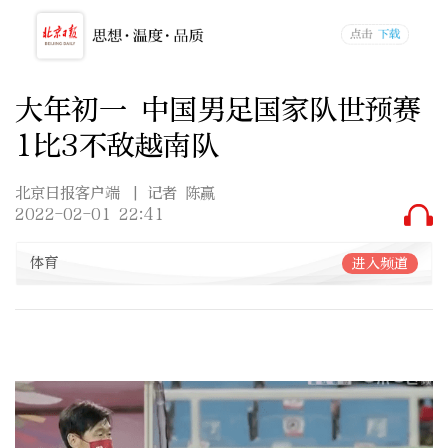
大年初一 中国男足国家队世预赛
1比3不敌越南队
北京日报客户端
| 记者 陈赢
2022-02-01 22:41
体育
进入频道