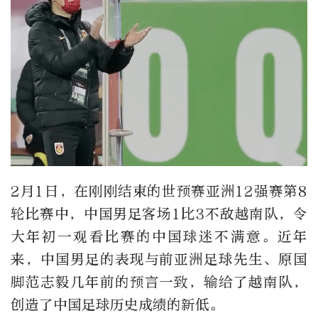
2月1日，在刚刚结束的世预赛亚洲12强赛第8
轮比赛中，中国男足客场1比3不敌越南队，令
大年初一观看比赛的中国球迷不满意。近年
来，中国男足的表现与前亚洲足球先生、原国
脚范志毅几年前的预言一致，输给了越南队，
创造了中国足球历史成绩的新低。