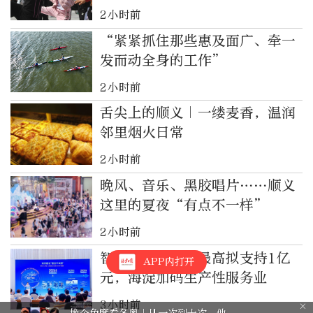
2小时前
“紧紧抓住那些惠及面广、牵一
发而动全身的工作”
2小时前
舌尖上的顺义｜一缕麦香，温润
邻里烟火日常
2小时前
晚风、音乐、黑胶唱片……顺义
这里的夏夜“有点不一样”
2小时前
智能制造新项目最高拟支持1亿
APP内打开
元，海淀加码生产性服务业
3小时前