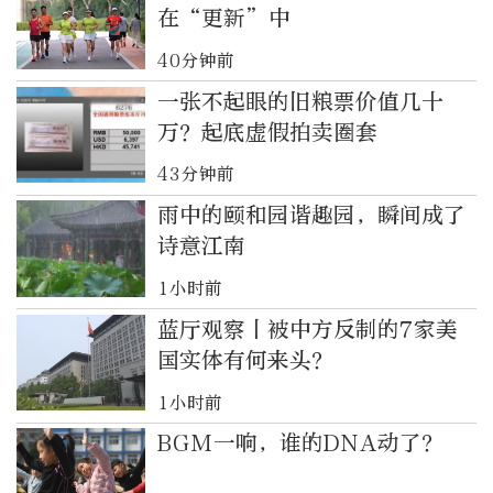
在“更新”中
40分钟前
一张不起眼的旧粮票价值几十
万？起底虚假拍卖圈套
43分钟前
雨中的颐和园谐趣园，瞬间成了
诗意江南
1小时前
蓝厅观察丨被中方反制的7家美
国实体有何来头？
1小时前
BGM一响，谁的DNA动了？