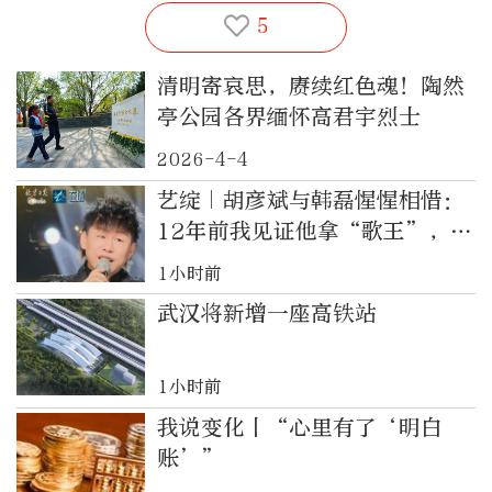
5
清明寄哀思，赓续红色魂！陶然
亭公园各界缅怀高君宇烈士
2026-4-4
艺绽｜胡彦斌与韩磊惺惺相惜：
12年前我见证他拿“歌王”，如
今他帮我安排演出服
1小时前
武汉将新增一座高铁站
1小时前
我说变化丨“心里有了‘明白
账’”