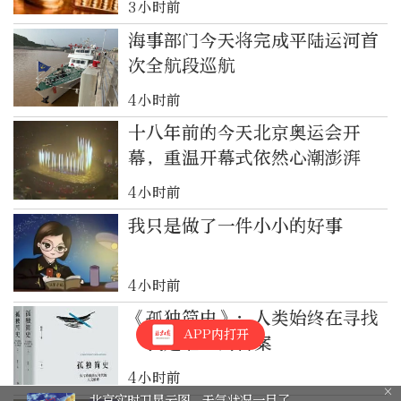
3小时前
海事部门今天将完成平陆运河首
次全航段巡航
4小时前
十八年前的今天北京奥运会开
幕，重温开幕式依然心潮澎湃
4小时前
我只是做了一件小小的好事
4小时前
《孤独简史》：人类始终在寻找
APP内打开
“我是谁”的答案
4小时前
状况一目了
棋缘！晒出我的“晚报杯”