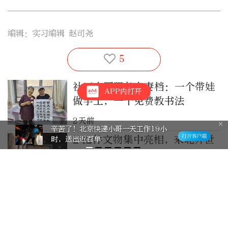
编辑：实习编辑 赵司尧
5
社区志愿服务夫妻档：一个带娃
APP内打开
做手工，一个免费教书法
2天前
辛苦了！北京快递小哥一天工作19小
242件文物集中亮相，来北外世
时，送出近百单
界语言博物馆看大运河与漕盐的
故事
2026-5-19
太牛了！中学生志愿者“多语
种”上岗讲故宫
2026-5-16