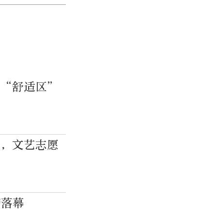
出“舒适区”
旗，文艺志愿
满落幕