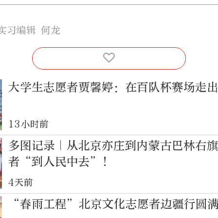
实习编辑 何龙
大学生志愿者贾馨婷：在百队杯赛场走
13小时前
多图记录｜从北京亦庄到内蒙古巴林右
者“到人民中去”！
4天前
“春雨工程”北京文化志愿者边疆行圆