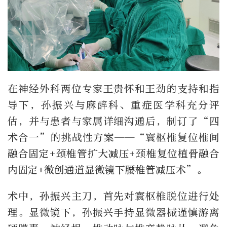
在神经外科两位专家王贵怀和王劲的支持和指
导下，孙振兴与麻醉科、重症医学科充分评
估，并与患者与家属详细沟通后，制订了“四
术合一”的挑战性方案——“寰枢椎复位椎间
融合固定+颈椎管扩大减压+颈椎复位植骨融合
内固定+微创通道显微镜下腰椎管减压术”。
术中，孙振兴主刀，首先对寰枢椎脱位进行处
理。显微镜下，孙振兴手持显微器械谨慎游离