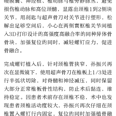
硬膜囊、神经根、椎动脉与椎旁静脉丛，避免
损伤椎动脉和高位颈髓，显露出颈椎1到2侧块
关节，用刮匙与超声骨刀对关节进行塑形，松
解出足够空间后，小心在两侧寰枢椎关节间植
入3D打印设计的高强度高融合率的同种异体骨
骨块，加强复位的同时，减轻螺钉应力，促进
骨融合。
完成螺钉植入后，针对颈椎管狭窄，孙振兴再
次在显微镜下，使用超声骨刀在椎板上1/3处进
行半弧状切除，对脊髓和神经减压，同时保留
大部分正常椎板骨性结构，防止术后黏连，维
持稳定。因患者术前存在颈椎不稳，术中也发
现患者颈椎活动度较大，孙振兴再次仔细在颈
椎置入螺钉行内固定，复位的同时加强植骨融