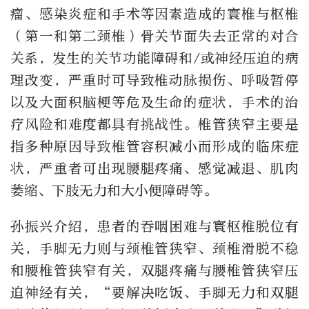
瘤、感染炎症和手术等因素造成的寰椎与枢椎
（第一和第二颈椎）骨关节面失去正常的对合
关系，发生的关节功能障碍和/或神经压迫的病
理改变，严重时可导致椎动脉损伤、呼吸暂停
以及大面积脑梗等危及生命的症状，手术的治
疗风险和难度都具有挑战性。椎管狭窄主要是
指多种原因导致椎管容积减小而形成的临床症
状，严重者可出现腰腿疼痛、感觉减退、肌肉
萎缩、下肢无力和大小便障碍等。
孙振兴介绍，患者的吞咽困难与寰枢椎脱位有
关，手脚无力则与颈椎管狭窄、颈椎滑脱不稳
和腰椎管狭窄有关，双腿疼痛与腰椎管狭窄压
迫神经有关，“要解决吃饭、手脚无力和双腿