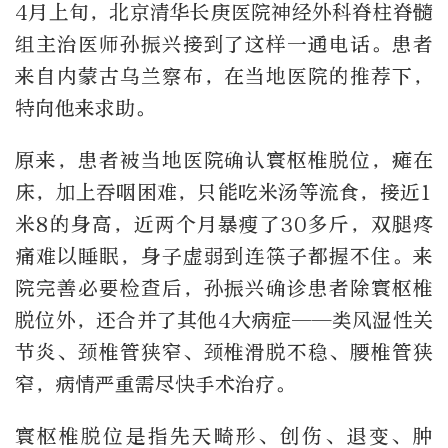
4月上旬，北京清华长庚医院神经外科脊柱脊髓
组主治医师孙振兴接到了这样一通电话。患者
来自内蒙古乌兰察布，在当地医院的推荐下，
特向他来求助。
原来，患者被当地医院确认寰枢椎脱位，瘫在
床，加上吞咽困难，只能吃米汤等流食，接近1
米8的身高，近两个月暴瘦了30多斤，双腿疼
痛难以睡眠，身子虚弱到连筷子都握不住。来
院完善必要检查后，孙振兴确诊患者除寰枢椎
脱位外，还合并了其他4大病症——类风湿性关
节炎、颈椎管狭窄、颈椎滑脱不稳、腰椎管狭
窄，病情严重需尽快手术治疗。
寰枢椎脱位是指先天畸形、创伤、退变、肿