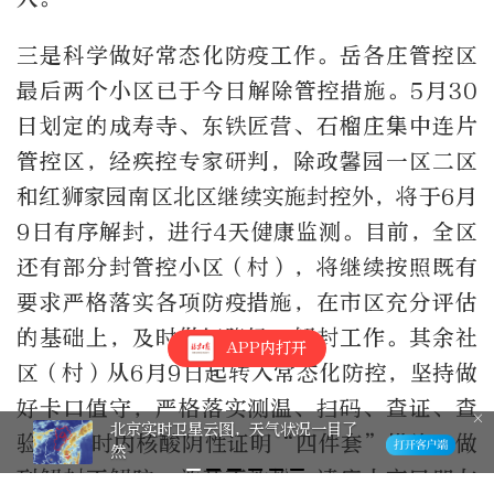
三是科学做好常态化防疫工作。岳各庄管控区
最后两个小区已于今日解除管控措施。5月30
日划定的成寿寺、东铁匠营、石榴庄集中连片
管控区，经疾控专家研判，除政馨园一区二区
和红狮家园南区北区继续实施封控外，将于6月
9日有序解封，进行4天健康监测。目前，全区
还有部分封管控小区（村），将继续按照既有
要求严格落实各项防疫措施，在市区充分评估
的基础上，及时做好降级、解封工作。其余社
APP内打开
区（村）从6月9日起转入常态化防控，坚持做
好卡口值守，严格落实测温、扫码、查证、查
京实时卫星云图，天气状况一目了
棋
验72小时内核酸阴性证明“四件套”措施，做
活
到解封不解防、放开不放松。请广大市民朋友