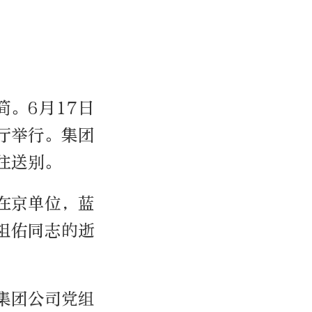
。6月17日
厅举行。集团
往送别。
在京单位，蓝
祖佑同志的逝
集团公司党组