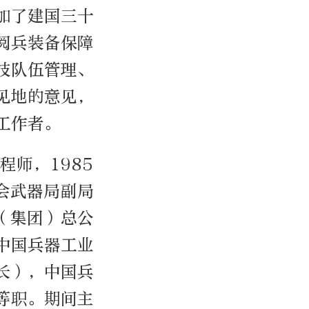
加了建国三十
阅兵装备保障
技队伍管理、
见地的意见，
工作者。
程师，1985
员会武器局副局
业（集团）总公
中国兵器工业
长），中国兵
等职。期间主