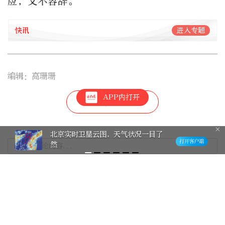
应，义不容辞。”
快讯
进入专题
编辑：高珊珊
APP内打开
14
北京实时卫星云图，天气状况一目了
然
最新评论
0
FLjUkfMl
一定注意劳逸结合啊，毕竟是高原作战
2022-8-19
回复>