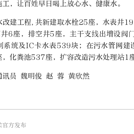
施工，让百姓早日喝上放心水、健康水。
改建工程,共新建取水栓25座，水表井1
阀井6座，排空井5座，主干支线出增设阀门
制系统及IC卡水表539块；在污水管网建
座，化粪池537座，扩容改造污水处理站1
讯员 魏明俊 赵 蓉 黄欣然
柔官方发布