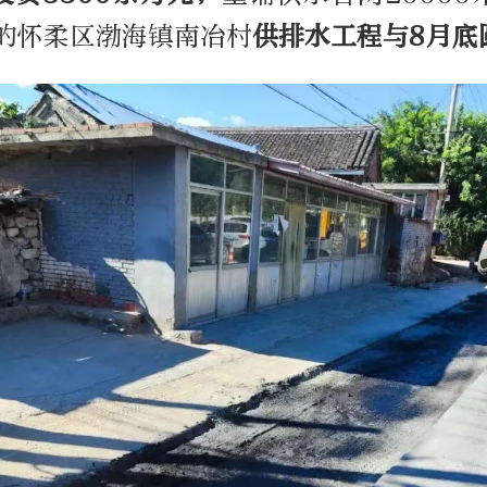
米的怀柔区渤海镇南冶村
供排水工程与8月底