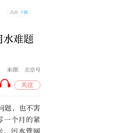
用水难题
来源: 北京号
关注
问题，也不害
零一个月的紧
0米、污水管网