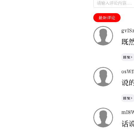
最新评论
gvIS
既
回复>
osW
说
回复>
mI8
话