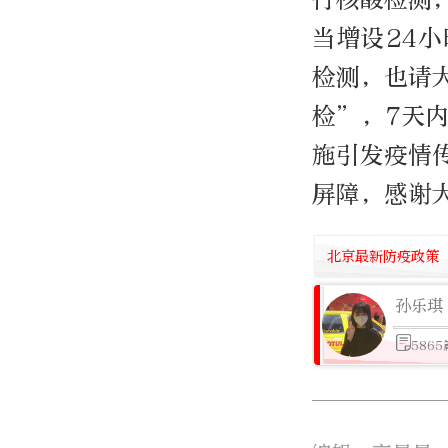
当增设24
检测，也请
检”，7天
施引发疫情
屏障，感谢
北京最新防疫政策
孙乐琪
586