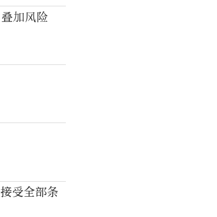
”叠加风险
？
方接受全部条