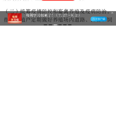
（二）统筹疫情防控和畜禽养殖及疫病防治。
每周学习包来了！（7.27～8.2）
指导养殖户定期做好养殖场内道路、圈舍、饲
喂工具及运输工具清洗消毒；加强人员卫生管
理，保持圈舍空气流通，及时清除畜禽粪污。
根据农户需求，协助组织做好仔畜雏禽及种畜
禽供应、代养，以及饲料、兽药、疫苗等投入
品及时供应，做好动物疫情监测报告和免疫，
及时收集村内病死畜禽并做无害化处理。
（三）统筹疫情防控和农资产品流通。将种
子、化肥、农药、农机及零配件等农业生产资
料，粮油、蔬菜、水果、出栏畜禽、肉蛋奶、
水产品等粮食和重要农产品纳入疫情防控重点