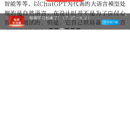
智能等等。以ChatGPT为代表的大语言模型处
理的是自然语言，在设计时并不是为了应付心
老人清早6时外出散步“突发”热射
智理论测试的，但是，它自己就具备了靠语言
病，急诊专家：中暑早有前兆
通过测试的能力。
这个结果，可能要比ChatGPT相当于几岁孩子
更为重要。过去，很多人工智能专家希望先理
解人类的大脑和心智，再用机器模拟出来。可
是，人类的大脑实在是太复杂了，凭目前人类
的心智，居然没法理解。然而，大语言模型告
诉我们，就算弄不清人类是怎么说话的，人们
还是可以教会电脑说话。
甚至，电脑在学说话
的时候，就自己学会了其他本领。
在许多科学家眼里，今天的人工智能却是像一