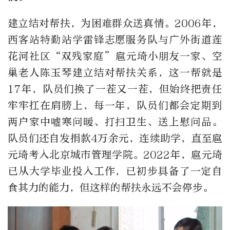
建立结对帮扶，为困难群众送真情。2006年，
西客站特勤站学雷锋志愿服务队与广外街道莲
花河社区“双残家庭”扈元琦小朋友一家、空
巢老人陈玉琴建立结对帮扶关系，这一帮就是
17年，队员们换了一茬又一茬，但始终把责任
牢牢扛在肩膀上，每一年，队员们都会定期到
两户家中嘘寒问暖、打扫卫生、送上慰问品。
队员们还自发捐款4万余元，连续助学，直至扈
元琦考入北京城市管理学院。2022年，扈元琦
已从大学毕业投入工作，已初步具备了一定自
食其力的能力，但这样的帮扶永远不会停步。