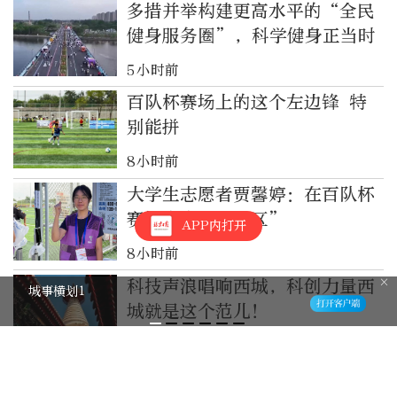
多措并举构建更高水平的“全民
健身服务圈”，科学健身正当时
5小时前
百队杯赛场上的这个左边锋 特
别能拼
8小时前
大学生志愿者贾馨婷：在百队杯
赛场走出“舒适区”
APP内打开
8小时前
科技声浪唱响西城，科创力量西
城事横划1
城就是这个范儿！
9小时前
北京亦庄半程马拉松上的机器人