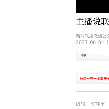
主播说联
新闻联播微信公
2023-06-04 1
时事
神舟十五号乘组安
编辑：李环宇