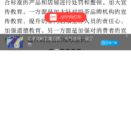
合标准的产品和店铺进行处罚和整顿。加大宣
传教育。一方面是加大针对奶茶品牌机构的宣
APP内打开
传教育，提升奶茶门店和工作人员的责任心，
加强道德教育。另一方面是加强对消费者的宣
棋缘！晒出我的“晚报杯” 有奖征集
传教育，提升消费者的维权意识。
活动邀您参与
对奶茶品牌和门店而言，一方面要将食品安全
放在首位，注重原材料的选择和质量控制，确
保使用新鲜、安全、高质量的原料制作奶茶产
品。店家应严格遵守食品安全和卫生管理规
定，保证店内的卫生环境和操作规范。另一方
面，奶茶品牌和门店要注重员工培训，包括食
品安全知识、卫生操作规范等方面，提高员工
的专业素养和服务质量。也可以设计更规范的
奖惩制度提升员工工作认真度，培养员工责任