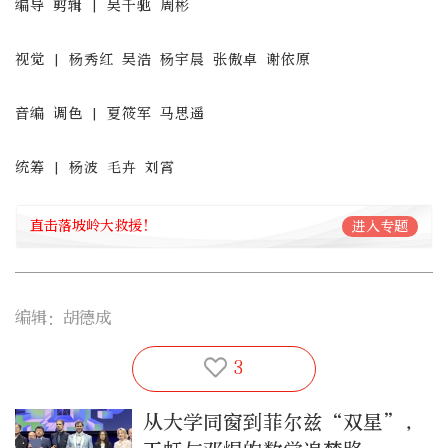
编导 剪辑 | 吴千驰 周彬
视觉 | 杨秀红 吴浩 杨宇晨 张傲卓 谢依原
音编 调色 | 夏筱军 马思遥
统筹 | 杨波 毛卉 刘霄
直击落坡岭大救援！
进入专题
编辑：胡德成
3
从大学同窗到菲尔兹“双星”，