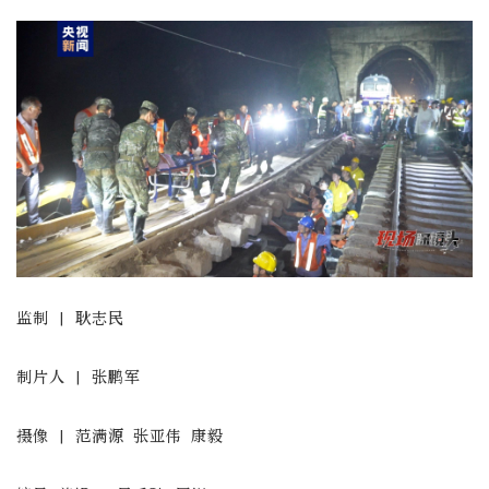
监制 | 耿志民
制片人 | 张鹏军
摄像 | 范满源 张亚伟 康毅