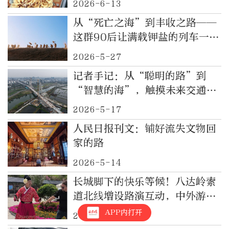
2026-6-13
从“死亡之海”到丰收之路——
这群90后让满载钾盐的列车一路
向东
2026-5-27
记者手记：从“聪明的路”到
“智慧的海”，触摸未来交通科
技脉搏
2026-5-17
人民日报刊文：铺好流失文物回
家的路
2026-5-14
长城脚下的快乐等候！八达岭索
道北线增设路演互动，中外游客
嗨翻天
APP内打开
2026-5-5