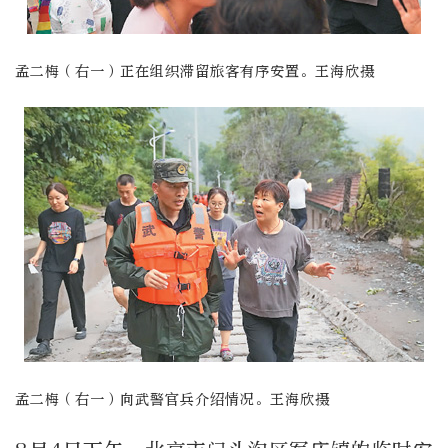
孟二梅（右一）正在组织滞留旅客有序安置。王海欣摄
孟二梅（右一）向武警官兵介绍情况。王海欣摄