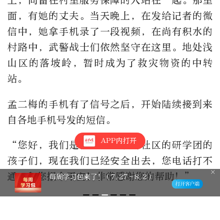
上，同留在村里服务保障的人站在一起。那里
面，有她的丈夫。当天晚上，在发给记者的微
信中，她拿手机录了一段视频，在尚有积水的
村路中，武警战士们依然坚守在这里。地处浅
山区的落坡岭，暂时成为了救灾物资的中转
站。
孟二梅的手机有了信号之后，开始陆续接到来
自各地手机号发的短信。
APP内打开
“您好，我们是被困在落坡岭社区的研学团的
孩子们，现在我们已经安全出去，您电话打不
通，和您报个平安！非常感谢您的帮助！”
北京昨日突遇短时强降雨，成因是什
么？
“打了两天电话都没通，通信设施还没修好
吗？姐，我们是K396程兆露一家，感谢你们在