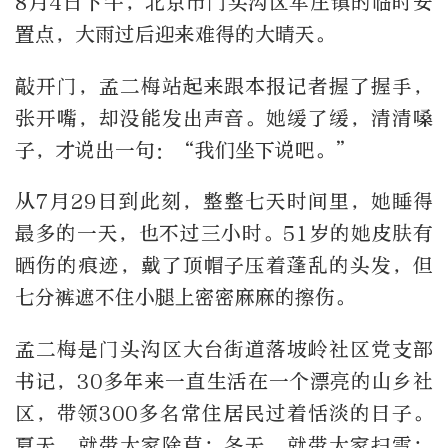
8月4日下午，北京市门头沟区军庄镇的临时安
置点，大雨过后迎来难得的大晴天。
敲开门，孟二梅站起来跟本报记者握了握手，
张开嘴，却没能发出声音。她缓了缓，清清嗓
子，才说出一句：“我们坐下说吧。”
从7月29日到此刻，整整七天时间里，她睡得
最多的一天，也不过三小时。51岁的她皮肤有
晒伤的痕迹，戴了顶帽子压着蓬乱的头发，但
七分裤遮不住小腿上密密麻麻的擦伤。
孟二梅是门头沟区大台街道落坡岭社区党支部
书记，30多年来一直生活在一个漂亮的山乡社
区，带领300多名常住居民过着恬淡的日子。
夏天，就带大家除草；冬天，就带大家扫雪；