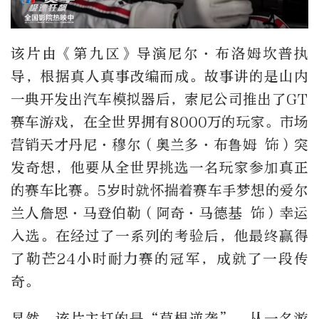
该片由《第九区》导演尼尔·布洛姆坎普执
导，根据真人真事改编而成。故事讲的是山内
一典开发出汽车模拟器后，索尼公司推出了GT
赛车游戏，在全世界拥有8000万的玩家。市场
营销天才丹尼·穆尔（奥兰多·布鲁姆 饰）突
发奇想，他要从全世界挑选一名玩家参加真正
的赛车比赛。5岁时就怀揣着赛车手梦想的爱尔
兰人詹恩·马登伯勒（阿奇·马德基 饰）幸运
入选。在经过了一系列的考验后，他最终赢得
了勒芒24小时耐力赛的冠军，成就了一段传
奇。
显然，该片主打的是“草根逆袭”，从一名游