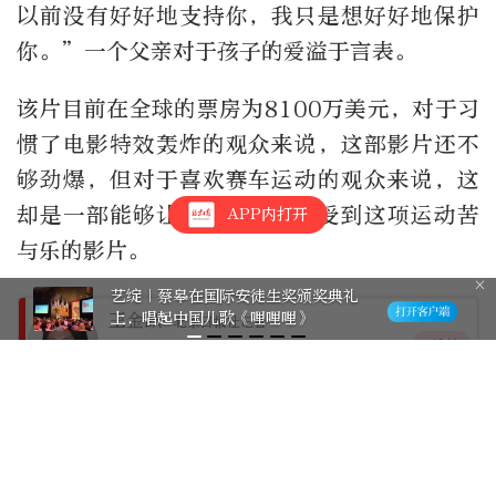
以前没有好好地支持你，我只是想好好地保护
你。”一个父亲对于孩子的爱溢于言表。
该片目前在全球的票房为8100万美元，对于习
惯了电影特效轰炸的观众来说，这部影片还不
够劲爆，但对于喜欢赛车运动的观众来说，这
却是一部能够让他们近距离感受到这项运动苦
APP内打开
与乐的影片。
艺绽｜蔡皋在国际安徒生奖颁奖典礼
上，唱起中国儿歌《哩哩哩》
王金跃
北京日报社记者
+关注
2100篇作品
编辑：金力维