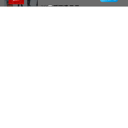
发展新引擎 绘就“山水京西、
2026-7-14
活力永定”新图景
谌贻琴在陕西调研时强调 促进
养老事业和养老产业发展 持续
做强做大文旅产业
2026-7-4
把中国发展进步的命运牢牢掌握
在自己手中
2026-6-29
【新思想引领新征程】在文脉赓
续中推动城市高质量发展
2026-6-21
尹力到城市副中心调研时强调
以更大力度更实举措推进城市更
新 着力打造中国式现代化进程
2026-6-17