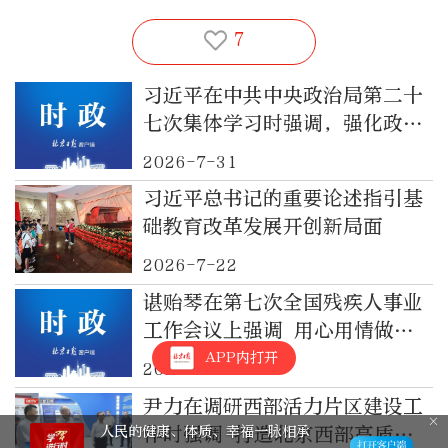
7
习近平在中共中央政治局第二十
七次集体学习时强调，强化政治
引领，深化创新发展，高质量推
2026-7-31
进国防和军队现代化
习近平总书记的重要论述指引基
础教育改革发展开创新局面
2026-7-22
谌贻琴在第七次全国残疾人事业
工作会议上强调 用心用情做好
残疾人工作 不断推进残疾人事
APP内打开
2026-7-16
业全面发展高质量发展
尹力在调研西部活力片区建设工
作时强调 打造北京西部高质量
人民的健康、体质、幸福一脉相承