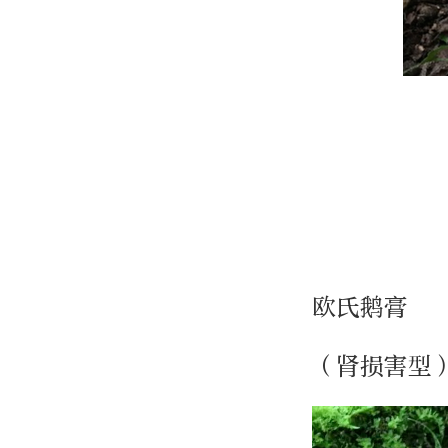
欧氏鹅膏
（肾损害型