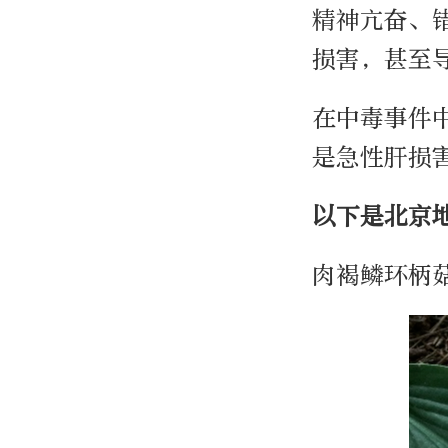
精神亢奋、
损害，甚至
在中毒事件
是急性肝损
以下是北京
肉褐鳞环柄