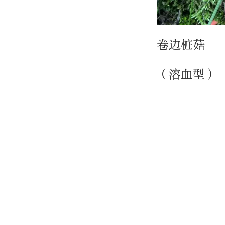
卷边桩菇
（溶血型）